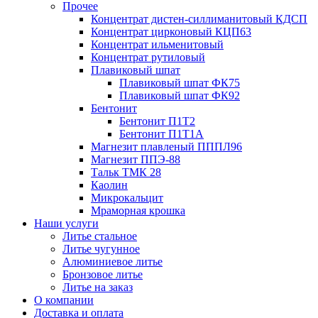
Прочее
Концентрат дистен-силлиманитовый КДСП
Концентрат цирконовый КЦП63
Концентрат ильменитовый
Концентрат рутиловый
Плавиковый шпат
Плавиковый шпат ФК75
Плавиковый шпат ФК92
Бентонит
Бентонит П1Т2
Бентонит П1Т1А
Магнезит плавленый ПППЛ96
Магнезит ППЭ-88
Тальк ТМК 28
Каолин
Микрокальцит
Мраморная крошка
Наши услуги
Литье стальное
Литье чугунное
Алюминиевое литье
Бронзовое литье
Литье на заказ
О компании
Доставка и оплата