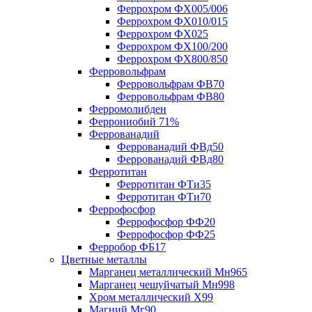
Феррохром ФХ005/006
Феррохром ФХ010/015
Феррохром ФХ025
Феррохром ФХ100/200
Феррохром ФХ800/850
Ферровольфрам
Ферровольфрам ФВ70
Ферровольфрам ФВ80
Ферромолибден
Феррониобий 71%
Феррованадий
Феррованадий ФВд50
Феррованадий ФВд80
Ферротитан
Ферротитан ФТи35
Ферротитан ФТи70
Феррофосфор
Феррофосфор ФФ20
Феррофосфор ФФ25
Ферробор ФБ17
Цветные металлы
Марганец металлический Мн965
Марганец чешуйчатый Мн998
Хром металлический Х99
Магний Мг90