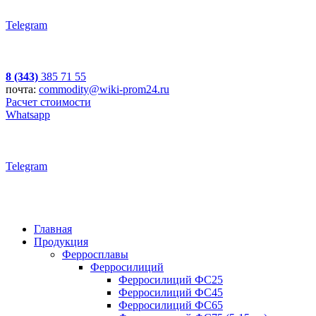
Telegram
8 (343)
385 71 55
почта:
commodity@wiki-prom24.ru
Расчет стоимости
Whatsapp
Telegram
Главная
Продукция
Ферросплавы
Ферросилиций
Ферросилиций ФС25
Ферросилиций ФС45
Ферросилиций ФС65