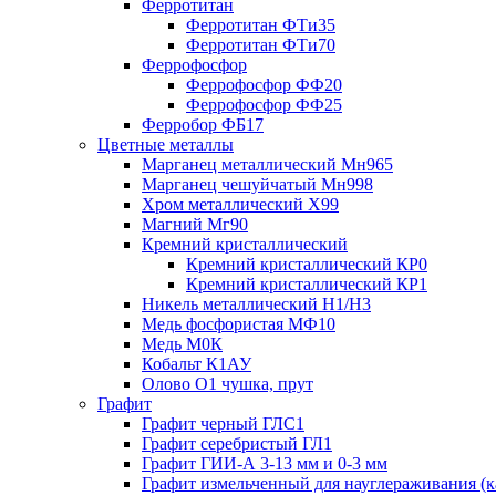
Ферротитан
Ферротитан ФТи35
Ферротитан ФТи70
Феррофосфор
Феррофосфор ФФ20
Феррофосфор ФФ25
Ферробор ФБ17
Цветные металлы
Марганец металлический Мн965
Марганец чешуйчатый Мн998
Хром металлический Х99
Магний Мг90
Кремний кристаллический
Кремний кристаллический КР0
Кремний кристаллический КР1
Никель металлический Н1/Н3
Медь фосфористая МФ10
Медь М0К
Кобальт К1АУ
Олово О1 чушка, прут
Графит
Графит черный ГЛС1
Графит серебристый ГЛ1
Графит ГИИ-А 3-13 мм и 0-3 мм
Графит измельченный для науглераживания (