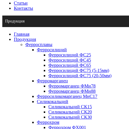
Статьи
Контакты
Продукция
Главная
Продукция
Ферросплавы
Ферросилиций
Ферросилиций ФС25
Ферросилиций ФС45
Ферросилиций ФС65
Ферросилиций ФС75 (5-15мм)
Ферросилиций ФС75 (20-50мм)
Ферромарганец
Ферромарганец ФМн78
Ферромарганец ФМн88
Ферросиликомарганец МнС17
Силикокальций
Силикокальций СК15
Силикокальций СК20
Силикокальций СК30
Феррохром
Феррохром ФХ001