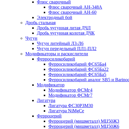
Флюс сварочный
Флюс сварочный АН-348А
Флюс сварочный АН-60
Электродный бой
Дробь стальная
Дробь чугунная литая ДЧЛ
Дробь чугунная колотая ДЧК
Чугун
Чугун литейный Л3-Л6
Чугун передельный ПЛ1-ПЛ2
Модификаторы и раскислители
Ферросиликобарий
Ферросиликобарий ФС65Ба4
Ферросиликобарий ФС65Ба22
Ферросиликобарий ФС65Ба5
Ферросиликобарий аналог SB5 и Barino
Модификатор
Модификатор ФСМг4
Модификатор ФСМг7
Лигатура
Лигатура ФС30РЗМ30
Лигатура NiMgCe
Ферроцерий
Ферроцерий (мишметалл) МЦ50Ж3
Ферроцерий (мишметалл) МЦ50Ж6