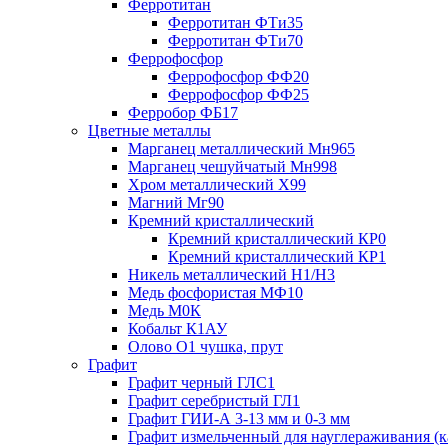
Ферротитан
Ферротитан ФТи35
Ферротитан ФТи70
Феррофосфор
Феррофосфор ФФ20
Феррофосфор ФФ25
Ферробор ФБ17
Цветные металлы
Марганец металлический Мн965
Марганец чешуйчатый Мн998
Хром металлический Х99
Магний Мг90
Кремний кристаллический
Кремний кристаллический КР0
Кремний кристаллический КР1
Никель металлический Н1/Н3
Медь фосфористая МФ10
Медь М0К
Кобальт К1АУ
Олово О1 чушка, прут
Графит
Графит черный ГЛС1
Графит серебристый ГЛ1
Графит ГИИ-А 3-13 мм и 0-3 мм
Графит измельченный для науглераживания (