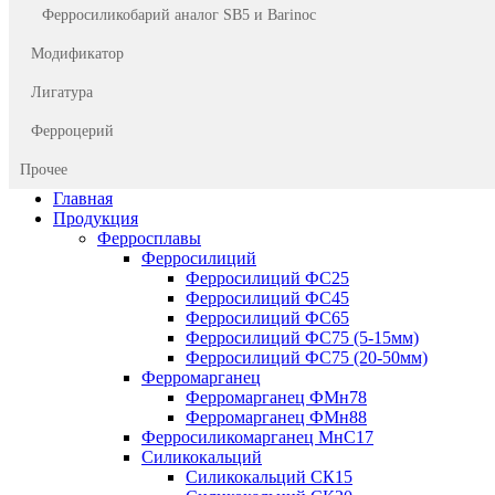
Ферросиликобарий аналог SB5 и Barinoc
Модификатор
Лигатура
Ферроцерий
Прочее
Главная
Продукция
Ферросплавы
Ферросилиций
Ферросилиций ФС25
Ферросилиций ФС45
Ферросилиций ФС65
Ферросилиций ФС75 (5-15мм)
Ферросилиций ФС75 (20-50мм)
Ферромарганец
Ферромарганец ФМн78
Ферромарганец ФМн88
Ферросиликомарганец МнС17
Силикокальций
Силикокальций СК15