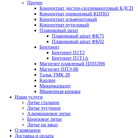
Прочее
Концентрат дистен-силлиманитовый КДСП
Концентрат цирконовый КЦП63
Концентрат ильменитовый
Концентрат рутиловый
Плавиковый шпат
Плавиковый шпат ФК75
Плавиковый шпат ФК92
Бентонит
Бентонит П1Т2
Бентонит П1Т1А
Магнезит плавленый ПППЛ96
Магнезит ППЭ-88
Тальк ТМК 28
Каолин
Микрокальцит
Мраморная крошка
Наши услуги
Литье стальное
Литье чугунное
Алюминиевое литье
Бронзовое литье
Литье на заказ
О компании
Доставка и оплата