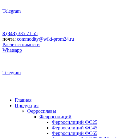
Telegram
8 (343)
385 71 55
почта:
commodity@wiki-prom24.ru
Расчет стоимости
Whatsapp
Telegram
Главная
Продукция
Ферросплавы
Ферросилиций
Ферросилиций ФС25
Ферросилиций ФС45
Ферросилиций ФС65