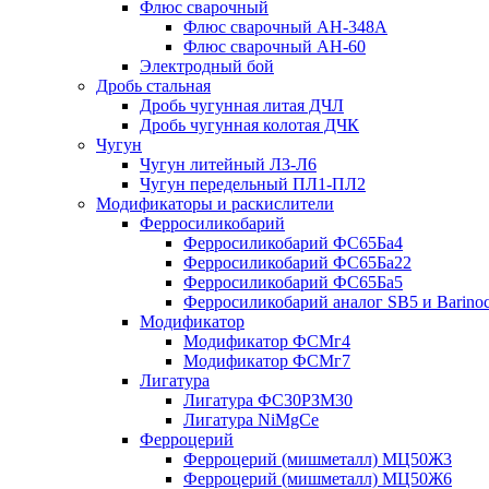
Флюс сварочный
Флюс сварочный АН-348А
Флюс сварочный АН-60
Электродный бой
Дробь стальная
Дробь чугунная литая ДЧЛ
Дробь чугунная колотая ДЧК
Чугун
Чугун литейный Л3-Л6
Чугун передельный ПЛ1-ПЛ2
Модификаторы и раскислители
Ферросиликобарий
Ферросиликобарий ФС65Ба4
Ферросиликобарий ФС65Ба22
Ферросиликобарий ФС65Ба5
Ферросиликобарий аналог SB5 и Barino
Модификатор
Модификатор ФСМг4
Модификатор ФСМг7
Лигатура
Лигатура ФС30РЗМ30
Лигатура NiMgCe
Ферроцерий
Ферроцерий (мишметалл) МЦ50Ж3
Ферроцерий (мишметалл) МЦ50Ж6