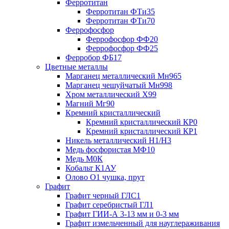
Ферротитан
Ферротитан ФТи35
Ферротитан ФТи70
Феррофосфор
Феррофосфор ФФ20
Феррофосфор ФФ25
Ферробор ФБ17
Цветные металлы
Марганец металлический Мн965
Марганец чешуйчатый Мн998
Хром металлический Х99
Магний Мг90
Кремний кристаллический
Кремний кристаллический КР0
Кремний кристаллический КР1
Никель металлический Н1/Н3
Медь фосфористая МФ10
Медь М0К
Кобальт К1АУ
Олово О1 чушка, прут
Графит
Графит черный ГЛС1
Графит серебристый ГЛ1
Графит ГИИ-А 3-13 мм и 0-3 мм
Графит измельченный для науглераживания