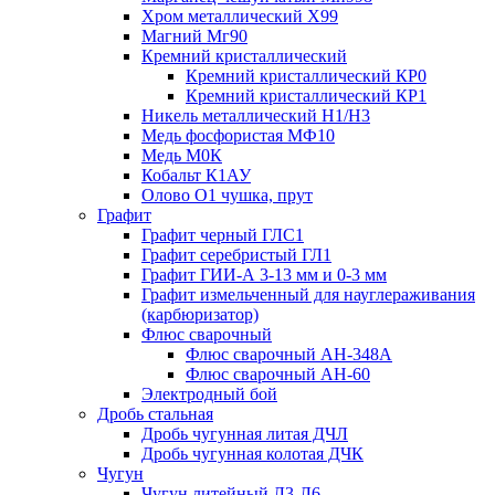
Хром металлический Х99
Магний Мг90
Кремний кристаллический
Кремний кристаллический КР0
Кремний кристаллический КР1
Никель металлический Н1/Н3
Медь фосфористая МФ10
Медь М0К
Кобальт К1АУ
Олово О1 чушка, прут
Графит
Графит черный ГЛС1
Графит серебристый ГЛ1
Графит ГИИ-А 3-13 мм и 0-3 мм
Графит измельченный для науглераживания
(карбюризатор)
Флюс сварочный
Флюс сварочный АН-348А
Флюс сварочный АН-60
Электродный бой
Дробь стальная
Дробь чугунная литая ДЧЛ
Дробь чугунная колотая ДЧК
Чугун
Чугун литейный Л3-Л6