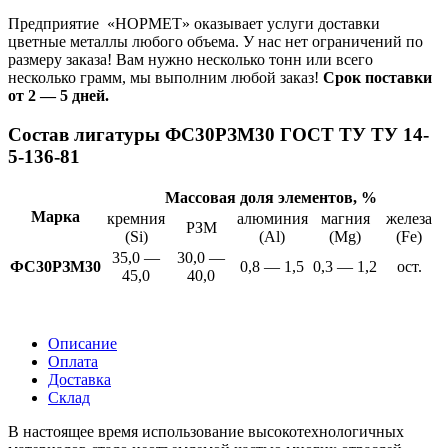
Предприятие «НОРМЕТ» оказывает услуги доставки
цветные металлы любого объема. У нас нет ограничений по
размеру заказа! Вам нужно несколько тонн или всего
несколько грамм, мы выполним любой заказ!
Срок поставки
от 2 — 5 дней.
Состав лигатуры ФС30РЗМ30 ГОСТ ТУ ТУ 14-
5-136-81
Массовая доля элементов, %
Марка
кремния
алюминия
магния
железа
РЗМ
(Si)
(Al)
(Mg)
(Fe)
35,0 —
30,0 —
ФС30РЗМ30
0,8 — 1,5
0,3 — 1,2
ост.
45,0
40,0
Описание
Оплата
Доставка
Склад
В настоящее время использование высокотехнологичных