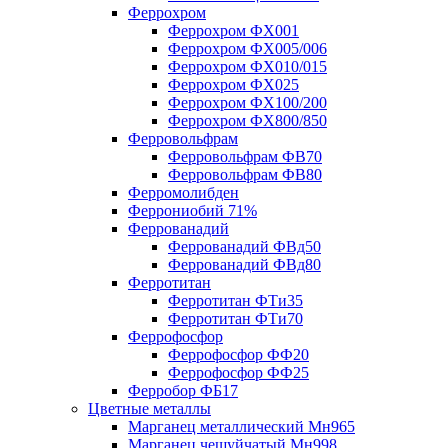
Феррохром
Феррохром ФХ001
Феррохром ФХ005/006
Феррохром ФХ010/015
Феррохром ФХ025
Феррохром ФХ100/200
Феррохром ФХ800/850
Ферровольфрам
Ферровольфрам ФВ70
Ферровольфрам ФВ80
Ферромолибден
Феррониобий 71%
Феррованадий
Феррованадий ФВд50
Феррованадий ФВд80
Ферротитан
Ферротитан ФТи35
Ферротитан ФТи70
Феррофосфор
Феррофосфор ФФ20
Феррофосфор ФФ25
Ферробор ФБ17
Цветные металлы
Марганец металлический Мн965
Марганец чешуйчатый Мн998