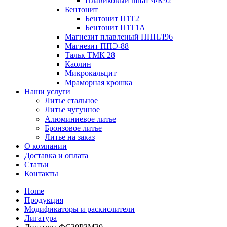
Плавиковый шпат ФК92
Бентонит
Бентонит П1Т2
Бентонит П1Т1А
Магнезит плавленый ПППЛ96
Магнезит ППЭ-88
Тальк ТМК 28
Каолин
Микрокальцит
Мраморная крошка
Наши услуги
Литье стальное
Литье чугунное
Алюминиевое литье
Бронзовое литье
Литье на заказ
О компании
Доставка и оплата
Статьи
Контакты
Home
Продукция
Модификаторы и раскислители
Лигатура