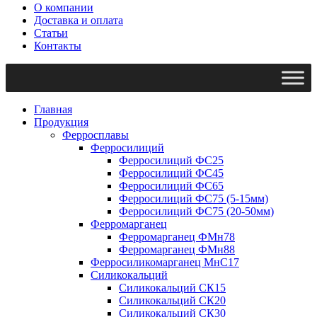
О компании
Доставка и оплата
Статьи
Контакты
Главная
Продукция
Ферросплавы
Ферросилиций
Ферросилиций ФС25
Ферросилиций ФС45
Ферросилиций ФС65
Ферросилиций ФС75 (5-15мм)
Ферросилиций ФС75 (20-50мм)
Ферромарганец
Ферромарганец ФМн78
Ферромарганец ФМн88
Ферросиликомарганец МнС17
Силикокальций
Силикокальций СК15
Силикокальций СК20
Силикокальций СК30