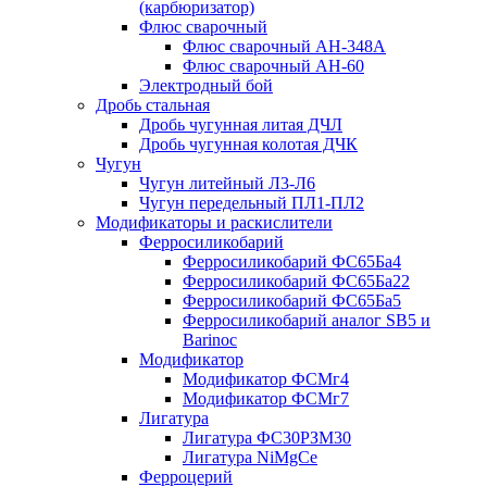
(карбюризатор)
Флюс сварочный
Флюс сварочный АН-348А
Флюс сварочный АН-60
Электродный бой
Дробь стальная
Дробь чугунная литая ДЧЛ
Дробь чугунная колотая ДЧК
Чугун
Чугун литейный Л3-Л6
Чугун передельный ПЛ1-ПЛ2
Модификаторы и раскислители
Ферросиликобарий
Ферросиликобарий ФС65Ба4
Ферросиликобарий ФС65Ба22
Ферросиликобарий ФС65Ба5
Ферросиликобарий аналог SB5 и
Barinoc
Модификатор
Модификатор ФСМг4
Модификатор ФСМг7
Лигатура
Лигатура ФС30РЗМ30
Лигатура NiMgCe
Ферроцерий