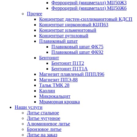
Ферроцерий (мишметалл) МЦ50Ж3
Ферроцерий (мишметалл) МЦ50Ж6
Прочее
Концентрат дистен-силлиманитовый КДСП
Концентрат цирконовый КЦП63
Концентрат ильменитовый
Концентрат рутиловый
Плавиковый шпат
Плавиковый шпат ФК75
Плавиковый шпат ФК92
Бентонит
Бентонит П1Т2
Бентонит П1Т1А
Магнезит плавленый ПППЛ96
Магнезит ППЭ-88
Тальк ТМК 28
Каолин
Микрокальцит
Мраморная крошка
Наши услуги
Литье стальное
Литье чугунное
Алюминиевое литье
Бронзовое литье
Литье на заказ