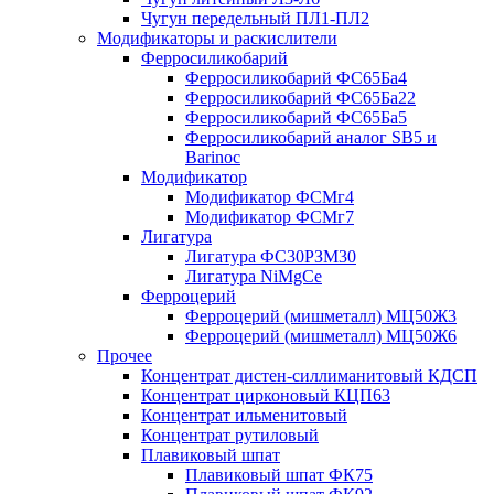
Чугун передельный ПЛ1-ПЛ2
Модификаторы и раскислители
Ферросиликобарий
Ферросиликобарий ФС65Ба4
Ферросиликобарий ФС65Ба22
Ферросиликобарий ФС65Ба5
Ферросиликобарий аналог SB5 и
Barinoc
Модификатор
Модификатор ФСМг4
Модификатор ФСМг7
Лигатура
Лигатура ФС30РЗМ30
Лигатура NiMgCe
Ферроцерий
Ферроцерий (мишметалл) МЦ50Ж3
Ферроцерий (мишметалл) МЦ50Ж6
Прочее
Концентрат дистен-силлиманитовый КДСП
Концентрат цирконовый КЦП63
Концентрат ильменитовый
Концентрат рутиловый
Плавиковый шпат
Плавиковый шпат ФК75