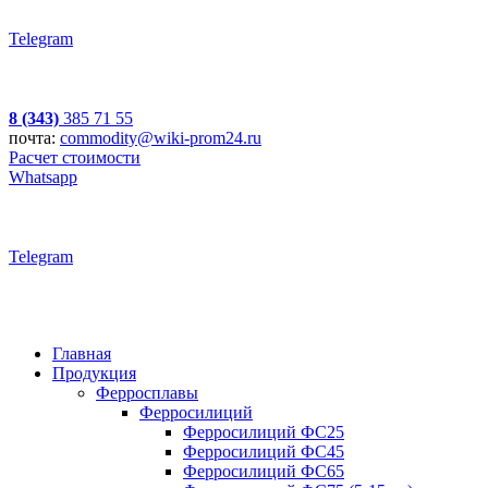
Telegram
8 (343)
385 71 55
почта:
commodity@wiki-prom24.ru
Расчет стоимости
Whatsapp
Telegram
Главная
Продукция
Ферросплавы
Ферросилиций
Ферросилиций ФС25
Ферросилиций ФС45
Ферросилиций ФС65