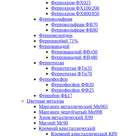
Феррохром ФХ025
Феррохром ФХ100/200
Феррохром ФХ800/850
Ферровольфрам
Ферровольфрам ФВ70
Ферровольфрам ФВ80
Ферромолибден
Феррониобий 71%
Феррованадий
Феррованадий ФВд50
Феррованадий ФВд80
Ферротитан
Ферротитан ФТи35
Ферротитан ФТи70
Феррофосфор
Феррофосфор ФФ20
Феррофосфор ФФ25
Ферробор ФБ17
Цветные металлы
Марганец металлический Мн965
Марганец чешуйчатый Мн998
Хром металлический Х99
Магний Мг90
Кремний кристаллический
Кремний кристаллический КР0