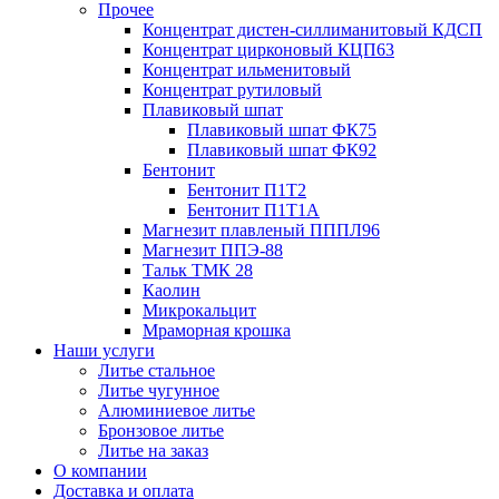
Прочее
Концентрат дистен-силлиманитовый КДСП
Концентрат цирконовый КЦП63
Концентрат ильменитовый
Концентрат рутиловый
Плавиковый шпат
Плавиковый шпат ФК75
Плавиковый шпат ФК92
Бентонит
Бентонит П1Т2
Бентонит П1Т1А
Магнезит плавленый ПППЛ96
Магнезит ППЭ-88
Тальк ТМК 28
Каолин
Микрокальцит
Мраморная крошка
Наши услуги
Литье стальное
Литье чугунное
Алюминиевое литье
Бронзовое литье
Литье на заказ
О компании
Доставка и оплата