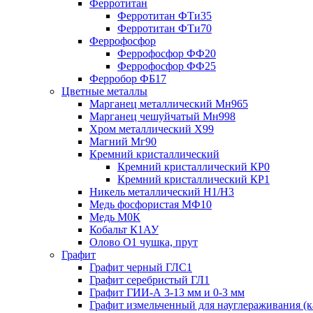
Ферротитан
Ферротитан ФТи35
Ферротитан ФТи70
Феррофосфор
Феррофосфор ФФ20
Феррофосфор ФФ25
Ферробор ФБ17
Цветные металлы
Марганец металлический Мн965
Марганец чешуйчатый Мн998
Хром металлический Х99
Магний Мг90
Кремний кристаллический
Кремний кристаллический КР0
Кремний кристаллический КР1
Никель металлический Н1/Н3
Медь фосфористая МФ10
Медь М0К
Кобальт К1АУ
Олово О1 чушка, прут
Графит
Графит черный ГЛС1
Графит серебристый ГЛ1
Графит ГИИ-А 3-13 мм и 0-3 мм
Графит измельченный для науглераживания (