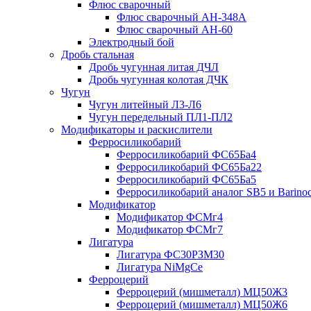
Флюс сварочный
Флюс сварочный АН-348А
Флюс сварочный АН-60
Электродный бой
Дробь стальная
Дробь чугунная литая ДЧЛ
Дробь чугунная колотая ДЧК
Чугун
Чугун литейный Л3-Л6
Чугун передельный ПЛ1-ПЛ2
Модификаторы и раскислители
Ферросиликобарий
Ферросиликобарий ФС65Ба4
Ферросиликобарий ФС65Ба22
Ферросиликобарий ФС65Ба5
Ферросиликобарий аналог SB5 и Barino
Модификатор
Модификатор ФСМг4
Модификатор ФСМг7
Лигатура
Лигатура ФС30РЗМ30
Лигатура NiMgCe
Ферроцерий
Ферроцерий (мишметалл) МЦ50Ж3
Ферроцерий (мишметалл) МЦ50Ж6