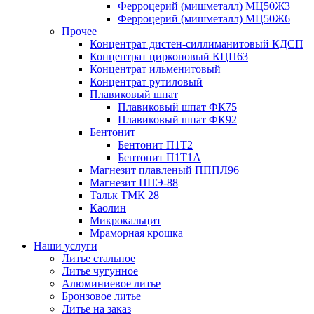
Ферроцерий (мишметалл) МЦ50Ж3
Ферроцерий (мишметалл) МЦ50Ж6
Прочее
Концентрат дистен-силлиманитовый КДСП
Концентрат цирконовый КЦП63
Концентрат ильменитовый
Концентрат рутиловый
Плавиковый шпат
Плавиковый шпат ФК75
Плавиковый шпат ФК92
Бентонит
Бентонит П1Т2
Бентонит П1Т1А
Магнезит плавленый ПППЛ96
Магнезит ППЭ-88
Тальк ТМК 28
Каолин
Микрокальцит
Мраморная крошка
Наши услуги
Литье стальное
Литье чугунное
Алюминиевое литье
Бронзовое литье
Литье на заказ