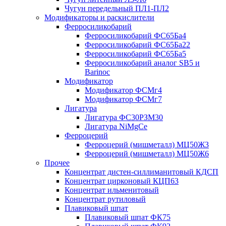
Чугун передельный ПЛ1-ПЛ2
Модификаторы и раскислители
Ферросиликобарий
Ферросиликобарий ФС65Ба4
Ферросиликобарий ФС65Ба22
Ферросиликобарий ФС65Ба5
Ферросиликобарий аналог SB5 и
Barinoc
Модификатор
Модификатор ФСМг4
Модификатор ФСМг7
Лигатура
Лигатура ФС30РЗМ30
Лигатура NiMgCe
Ферроцерий
Ферроцерий (мишметалл) МЦ50Ж3
Ферроцерий (мишметалл) МЦ50Ж6
Прочее
Концентрат дистен-силлиманитовый КДСП
Концентрат цирконовый КЦП63
Концентрат ильменитовый
Концентрат рутиловый
Плавиковый шпат
Плавиковый шпат ФК75