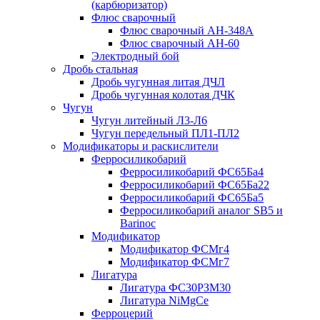
(карбюризатор)
Флюс сварочный
Флюс сварочный АН-348А
Флюс сварочный АН-60
Электродный бой
Дробь стальная
Дробь чугунная литая ДЧЛ
Дробь чугунная колотая ДЧК
Чугун
Чугун литейный Л3-Л6
Чугун передельный ПЛ1-ПЛ2
Модификаторы и раскислители
Ферросиликобарий
Ферросиликобарий ФС65Ба4
Ферросиликобарий ФС65Ба22
Ферросиликобарий ФС65Ба5
Ферросиликобарий аналог SB5 и
Barinoc
Модификатор
Модификатор ФСМг4
Модификатор ФСМг7
Лигатура
Лигатура ФС30РЗМ30
Лигатура NiMgCe
Ферроцерий