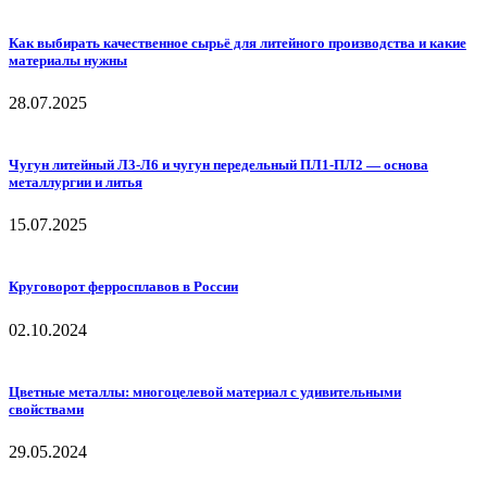
Как выбирать качественное сырьё для литейного производства и какие
материалы нужны
28.07.2025
Чугун литейный Л3-Л6 и чугун передельный ПЛ1-ПЛ2 — основа
металлургии и литья
15.07.2025
Круговорот ферросплавов в России
02.10.2024
Цветные металлы: многоцелевой материал с удивительными
свойствами
29.05.2024