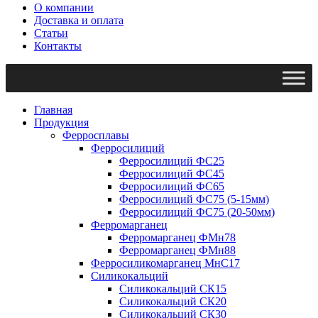
О компании
Доставка и оплата
Статьи
Контакты
Главная
Продукция
Ферросплавы
Ферросилиций
Ферросилиций ФС25
Ферросилиций ФС45
Ферросилиций ФС65
Ферросилиций ФС75 (5-15мм)
Ферросилиций ФС75 (20-50мм)
Ферромарганец
Ферромарганец ФМн78
Ферромарганец ФМн88
Ферросиликомарганец МнС17
Силикокальций
Силикокальций СК15
Силикокальций СК20
Силикокальций СК30