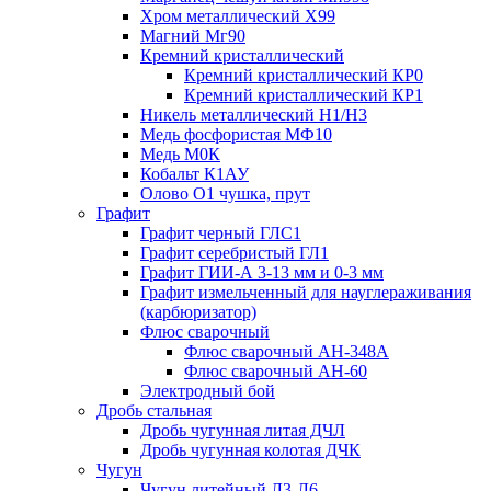
Хром металлический Х99
Магний Мг90
Кремний кристаллический
Кремний кристаллический КР0
Кремний кристаллический КР1
Никель металлический Н1/Н3
Медь фосфористая МФ10
Медь М0К
Кобальт К1АУ
Олово О1 чушка, прут
Графит
Графит черный ГЛС1
Графит серебристый ГЛ1
Графит ГИИ-А 3-13 мм и 0-3 мм
Графит измельченный для науглераживания
(карбюризатор)
Флюс сварочный
Флюс сварочный АН-348А
Флюс сварочный АН-60
Электродный бой
Дробь стальная
Дробь чугунная литая ДЧЛ
Дробь чугунная колотая ДЧК
Чугун
Чугун литейный Л3-Л6