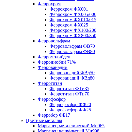
Феррохром
Феррохром ФХ001
Феррохром ФХ005/006
Феррохром ФХ010/015
Феррохром ФХ025
Феррохром ФХ100/200
Феррохром ФХ800/850
Ферровольфрам
Ферровольфрам ФВ70
Ферровольфрам ФВ80
Ферромолибден
Феррониобий 71%
Феррованадий
Феррованадий ФВд50
Феррованадий ФВд80
Ферротитан
Ферротитан ФТи35
Ферротитан ФТи70
Феррофосфор
Феррофосфор ФФ20
Феррофосфор ФФ25
Ферробор ФБ17
Цветные металлы
Марганец металлический Мн965
Марганец чешуйчатый Мн998