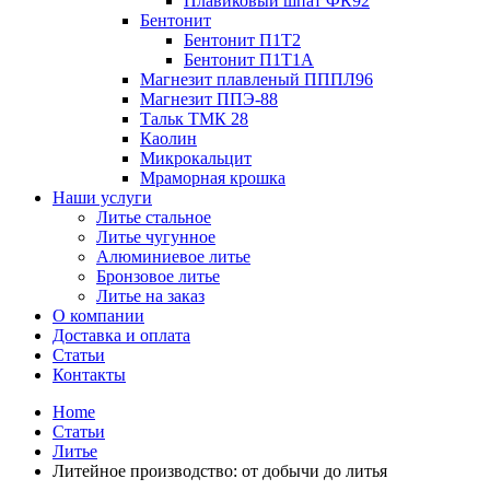
Плавиковый шпат ФК92
Бентонит
Бентонит П1Т2
Бентонит П1Т1А
Магнезит плавленый ПППЛ96
Магнезит ППЭ-88
Тальк ТМК 28
Каолин
Микрокальцит
Мраморная крошка
Наши услуги
Литье стальное
Литье чугунное
Алюминиевое литье
Бронзовое литье
Литье на заказ
О компании
Доставка и оплата
Статьи
Контакты
Home
Статьи
Литье
Литейное производство: от добычи до литья