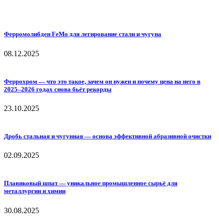
Ферромолибден FeMo для легирование стали и чугуна
08.12.2025
Феррохром — что это такое, зачем он нужен и почему цена на него в
2025–2026 годах снова бьёт рекорды
23.10.2025
Дробь стальная и чугунная — основа эффективной абразивной очистки
02.09.2025
Плавиковый шпат — уникальное промышленное сырьё для
металлургии и химии
30.08.2025