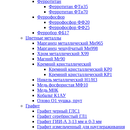
Ферротитан
Ферротитан ФТи35
Ферротитан ФТи70
Феррофосфор
Феррофосфор ФФ20
Феррофосфор ФФ25
Ферробор ФБ17
Цветные металлы
Марганец металлический Мн965
Марганец чешуйчатый Мн998
Хром металлический Х99
Магний Мг90
Кремний кристаллический
Кремний кристаллический КР0
Кремний кристаллический КР1
Никель металлический Н1/Н3
Медь фосфористая МФ10
Медь М0К
Кобальт К1АУ
Олово О1 чушка, прут
Графит
Графит черный ГЛС1
Графит серебристый ГЛ1
Графит ГИИ-А 3-13 мм и 0-3 мм
Графит измельченный для науглераживания